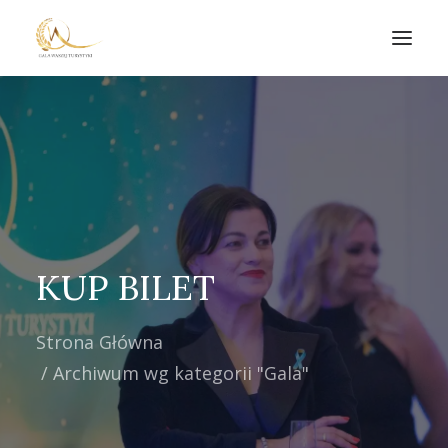
Home
Gąsiory Turystyki
Aukcja Charytatywna
Kontakt
KUP BILET
Koszyk
Strona Główna
Archiwum wg kategorii "Gala"